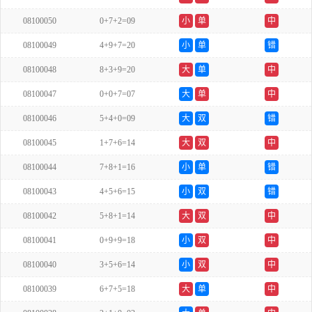
08100050
0+7+2=09
小
单
中
08100049
4+9+7=20
小
单
错
08100048
8+3+9=20
大
单
中
08100047
0+0+7=07
大
单
中
08100046
5+4+0=09
大
双
错
08100045
1+7+6=14
大
双
中
08100044
7+8+1=16
小
单
错
08100043
4+5+6=15
小
双
错
08100042
5+8+1=14
大
双
中
08100041
0+9+9=18
小
双
中
08100040
3+5+6=14
小
双
中
08100039
6+7+5=18
大
单
中