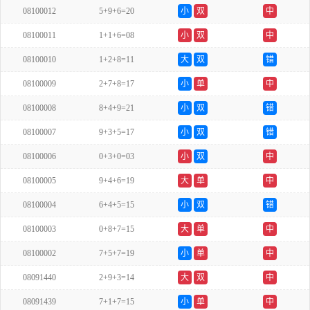
08100012
5+9+6=20
小
双
中
08100011
1+1+6=08
小
双
中
08100010
1+2+8=11
大
双
错
08100009
2+7+8=17
小
单
中
08100008
8+4+9=21
小
双
错
08100007
9+3+5=17
小
双
错
08100006
0+3+0=03
小
双
中
08100005
9+4+6=19
大
单
中
08100004
6+4+5=15
小
双
错
08100003
0+8+7=15
大
单
中
08100002
7+5+7=19
小
单
中
08091440
2+9+3=14
大
双
中
08091439
7+1+7=15
小
单
中