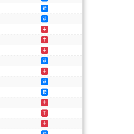
错
错
中
中
中
错
中
错
错
中
中
中
错