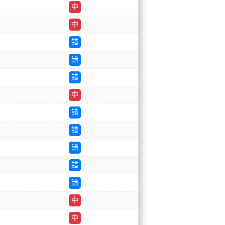
中
中
错
错
错
中
错
错
错
错
错
中
中