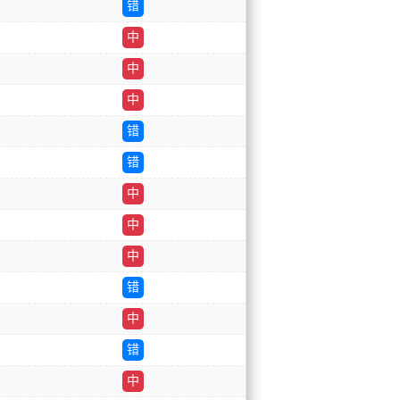
错
中
中
中
错
错
中
中
中
错
中
错
中