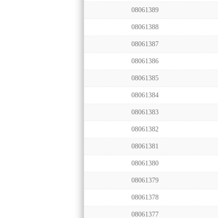
08061389
08061388
08061387
08061386
08061385
08061384
08061383
08061382
08061381
08061380
08061379
08061378
08061377