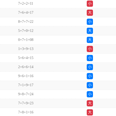
7+2+2=11
小
7+6+4=17
大
8+7+7=22
小
5+7+0=12
大
0+7+1=08
大
1+3+9=13
小
5+6+4=15
小
2+6+6=14
小
9+6+1=16
小
7+1+9=17
小
9+8+7=24
小
7+7+9=23
大
7+8+1=16
大