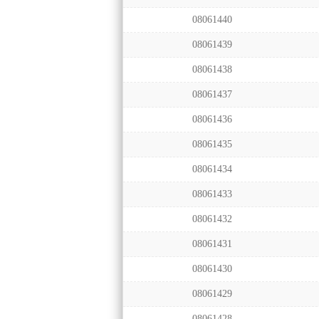
08061440
08061439
08061438
08061437
08061436
08061435
08061434
08061433
08061432
08061431
08061430
08061429
08061428