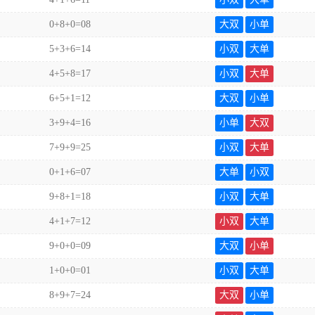
0+8+0=08
大双
小单
5+3+6=14
小双
大单
4+5+8=17
小双
大单
6+5+1=12
大双
小单
3+9+4=16
小单
大双
7+9+9=25
小双
大单
0+1+6=07
大单
小双
9+8+1=18
小双
大单
4+1+7=12
小双
大单
9+0+0=09
大双
小单
1+0+0=01
小双
大单
8+9+7=24
大双
小单