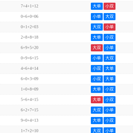
7+4+1=12
大单
小双
0+6+0=06
小单
大双
0+1+2=03
大双
小单
2+8+8=18
大单
小双
6+9+5=20
大双
小单
0+9+6=15
小单
大双
4+6+4=14
小双
大单
6+0+3=09
小双
大单
1+0+8=09
大单
小双
5+6+4=15
大单
小双
6+2+7=15
大双
小单
9+0+4=13
大单
小双
1+7+2=10
大双
小单