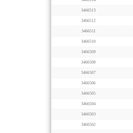
3466513
3466512
3466511
3466510
3466509
3466508
3466507
3466506
3466505
3466504
3466503
3466502