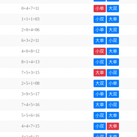
0+4+7=11
小单
大双
1+1+1=03
小双
大单
2+0+4=06
小单
大双
6+3+2=11
大单
小双
4+0+8=12
小双
大单
8+1+4=13
小双
大单
7+5+3=15
大单
小双
2+5+1=08
大双
小单
3+9+5=17
小单
大双
7+4+5=16
大单
小双
5+5+6=16
小双
大单
4+4+7=15
小双
大单
4+1+6=11
小双
大单