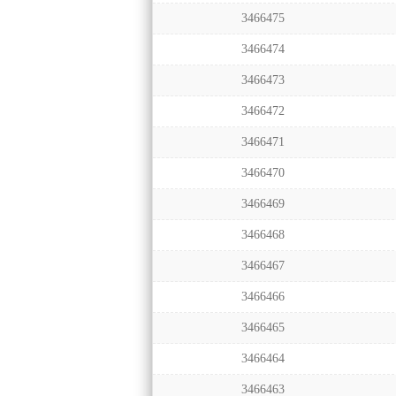
3466475
3466474
3466473
3466472
3466471
3466470
3466469
3466468
3466467
3466466
3466465
3466464
3466463