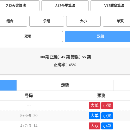
Z12天梁算法
A12帝星算法
V12麒皇算法
组合
杀组
大小
单双
双项
双组
100期 正确：45 期 错误：55 期
正确率：45%
走势
号码
预测
---
大单
小双
8+3+9=20
大单
小双
4+7+3=14
大双
小单