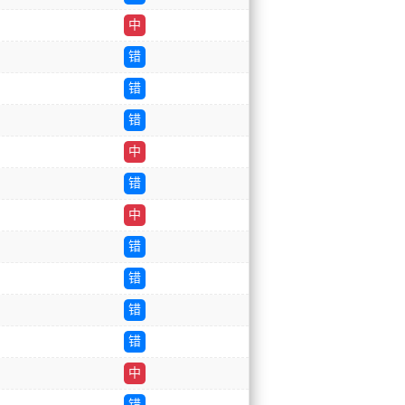
中
错
错
错
中
错
中
错
错
错
错
中
错