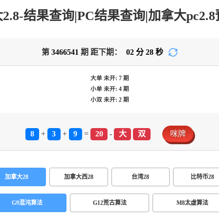
第
3466541
期 距下期：
02
分
28
秒
大单
未开:
7
期
小单
未开:
4
期
小双
未开:
2
期
8
+
3
+
9
=
20
-
大
双
咪牌
加拿大28
加拿大西28
台湾28
比特币28
G9混沌算法
G12荒古算法
M8太虚算法