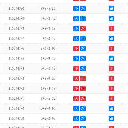
115044780
8+8+5=21
小
双
错
115044779
4+5+3=12
大
单
错
115044778
7+3+8=18
小
双
中
115044777
4+4+2=10
大
单
错
115044776
3+4+2=09
小
双
中
115044775
1+9+9=19
小
双
错
115044774
0+5+8=13
小
双
中
115044773
8+8+9=25
大
单
中
115044772
1+8+4=13
小
单
中
115044771
8+9+5=22
大
双
中
115044770
6+3+0=09
大
双
错
115044769
5+2+2=09
大
双
错