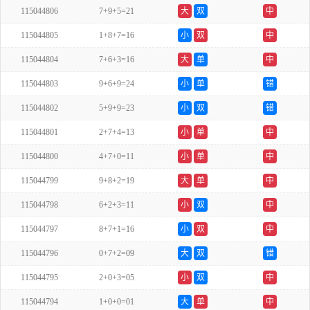
115044806
7+9+5=21
大
双
中
115044805
1+8+7=16
小
双
中
115044804
7+6+3=16
大
单
中
115044803
9+6+9=24
小
单
错
115044802
5+9+9=23
小
双
错
115044801
2+7+4=13
小
单
中
115044800
4+7+0=11
小
单
中
115044799
9+8+2=19
大
单
中
115044798
6+2+3=11
小
双
中
115044797
8+7+1=16
小
双
中
115044796
0+7+2=09
大
双
错
115044795
2+0+3=05
小
双
中
115044794
1+0+0=01
大
单
中