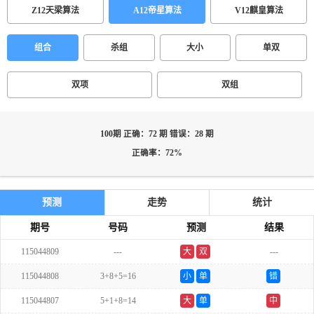
Z12天梁算法
A12帝星算法
V12麒皇算法
组合
杀组
大小
单双
双项
双组
100期 正确：72 期 错误：28 期
正确率：72%
预测
走势
统计
期号
号码
预测
结果
115044809
---
大
双
---
115044808
3+8+5=16
小
单
错
115044807
5+1+8=14
大
单
中