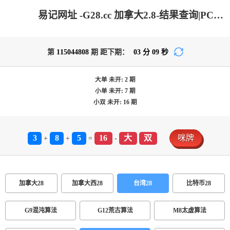
易记网址 -G28.cc 加拿大2.8-结果查询|PC结果查询|加拿大pc2.8预测-在线预测|加拿大2.8结果分析|加拿大2.8走势咪牌预测_专注研究在线_加拿大2.8 PC查询结果预测走势_官方数据!
第
115044808
期 距下期：
03
分
09
秒
大单
未开:
2
期
小单
未开:
7
期
小双
未开:
16
期
3
8
5
16
大
双
咪牌
+
+
=
-
加拿大28
加拿大西28
台湾28
比特币28
G9混沌算法
G12荒古算法
M8太虚算法