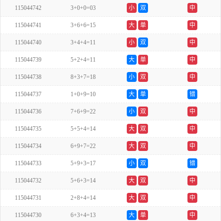
115044742
3+0+0=03
小
双
中
115044741
3+6+6=15
大
单
中
115044740
3+4+4=11
小
双
中
115044739
5+2+4=11
大
单
中
115044738
8+3+7=18
小
双
中
115044737
1+0+9=10
大
单
错
115044736
7+6+9=22
小
双
中
115044735
5+5+4=14
大
双
中
115044734
6+9+7=22
大
双
中
115044733
5+9+3=17
小
双
错
115044732
5+6+3=14
大
双
中
115044731
2+8+4=14
大
双
中
115044730
6+3+4=13
大
单
中