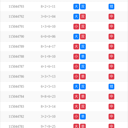
115044793
8+2+1=11
大
双
错
115044792
3+0+1=04
大
双
中
115044791
1+3+6=10
小
双
中
115044790
6+0+0=06
大
双
中
115044789
8+5+4=17
大
双
中
115044788
0+1+9=10
小
单
中
115044787
4+1+6=11
小
双
中
115044786
3+3+7=13
小
单
中
115044785
6+2+5=13
大
双
错
115044784
9+8+6=23
大
单
中
115044783
8+3+3=14
大
双
中
115044782
3+2+5=10
小
单
中
115044781
9+7+9=25
大
单
中