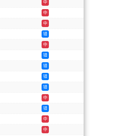
中
中
中
错
中
错
错
错
错
中
错
中
中