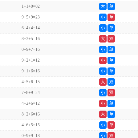
1+1+0=02
大
单
9+5+9=23
小
单
6+4+4=14
小
单
8+3+5=16
大
双
0+9+7=16
小
单
9+2+1=12
小
单
9+1+6=16
小
单
4+5+6=15
大
双
7+8+9=24
小
双
4+2+6=12
小
单
8+2+6=16
大
单
4+6+5=15
小
单
0+9+9=18
小
双