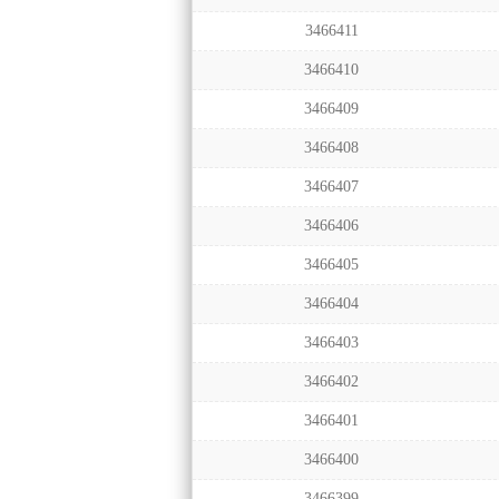
3466411
3466410
3466409
3466408
3466407
3466406
3466405
3466404
3466403
3466402
3466401
3466400
3466399