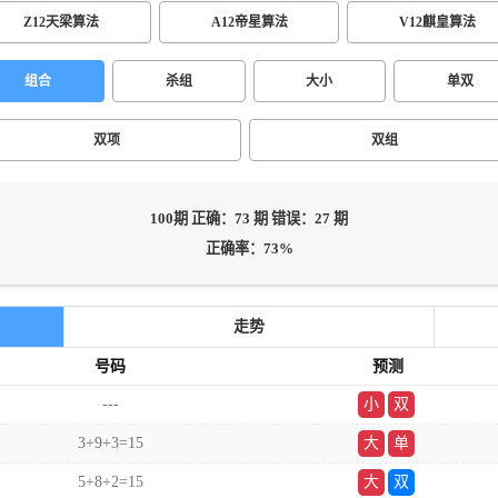
Z12天梁算法
A12帝星算法
V12麒皇算法
组合
杀组
大小
单双
双项
双组
100期 正确：73 期 错误：27 期
正确率：73%
走势
号码
预测
---
小
双
3+9+3=15
大
单
5+8+2=15
大
双