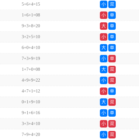
5+6+4=15
小
双
1+6+1=08
小
单
9+3+8=20
大
单
3+2+5=10
小
单
6+0+4=10
大
单
7+3+9=19
小
单
1+7+0=08
大
双
4+9+9=22
小
双
4+7+1=12
小
单
0+1+9=10
大
双
9+1+6=16
小
单
3+3+4=10
小
双
7+9+4=20
小
双