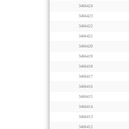
3466424
3466423
3466422
3466421
3466420
3466419
3466418
3466417
3466416
3466415
3466414
3466413
3466412