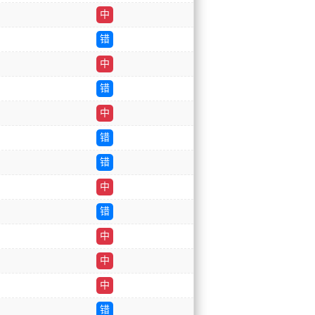
中
错
中
错
中
错
错
中
错
中
中
中
错