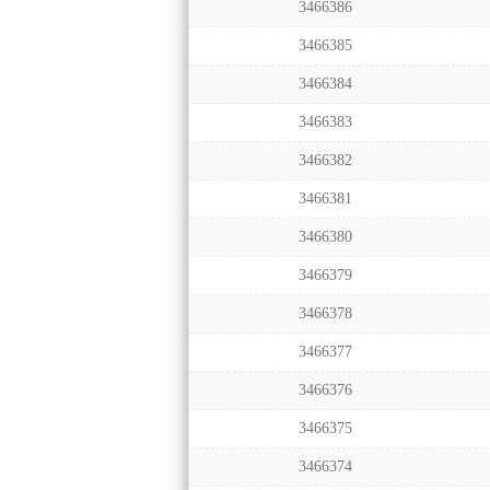
3466386
3466385
3466384
3466383
3466382
3466381
3466380
3466379
3466378
3466377
3466376
3466375
3466374