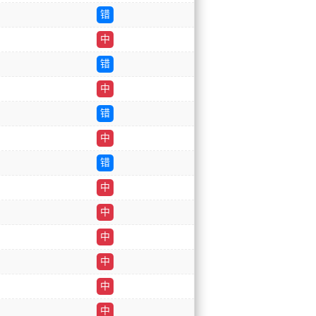
错
中
错
中
错
中
错
中
中
中
中
中
中