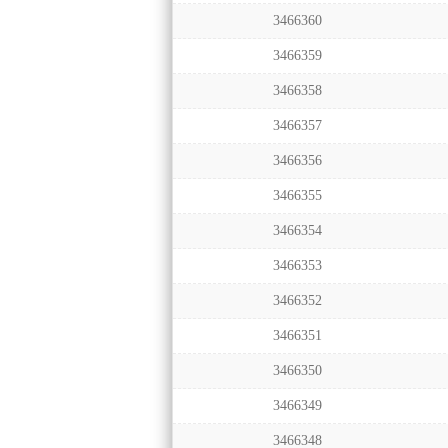
3466360
3466359
3466358
3466357
3466356
3466355
3466354
3466353
3466352
3466351
3466350
3466349
3466348