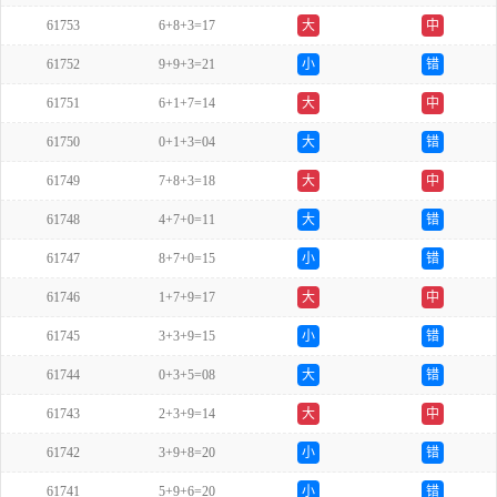
61753
6+8+3=17
大
中
61752
9+9+3=21
小
错
61751
6+1+7=14
大
中
61750
0+1+3=04
大
错
61749
7+8+3=18
大
中
61748
4+7+0=11
大
错
61747
8+7+0=15
小
错
61746
1+7+9=17
大
中
61745
3+3+9=15
小
错
61744
0+3+5=08
大
错
61743
2+3+9=14
大
中
61742
3+9+8=20
小
错
61741
5+9+6=20
小
错