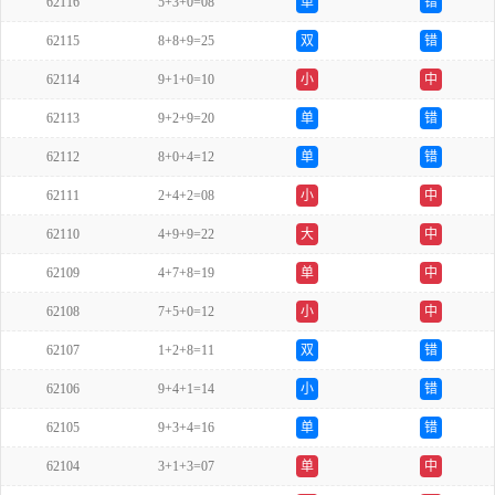
62116
5+3+0=08
单
错
62115
8+8+9=25
双
错
62114
9+1+0=10
小
中
62113
9+2+9=20
单
错
62112
8+0+4=12
单
错
62111
2+4+2=08
小
中
62110
4+9+9=22
大
中
62109
4+7+8=19
单
中
62108
7+5+0=12
小
中
62107
1+2+8=11
双
错
62106
9+4+1=14
小
错
62105
9+3+4=16
单
错
62104
3+1+3=07
单
中