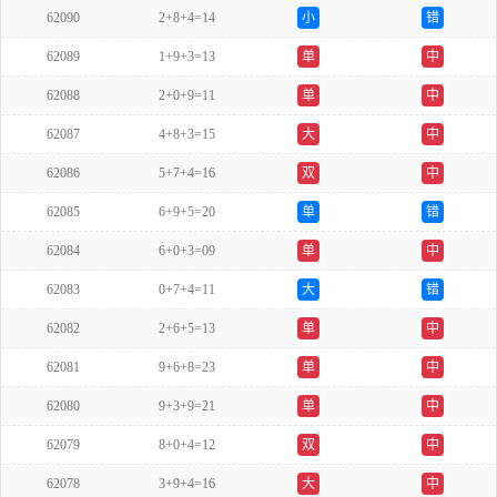
62090
2+8+4=14
小
错
62089
1+9+3=13
单
中
62088
2+0+9=11
单
中
62087
4+8+3=15
大
中
62086
5+7+4=16
双
中
62085
6+9+5=20
单
错
62084
6+0+3=09
单
中
62083
0+7+4=11
大
错
62082
2+6+5=13
单
中
62081
9+6+8=23
单
中
62080
9+3+9=21
单
中
62079
8+0+4=12
双
中
62078
3+9+4=16
大
中