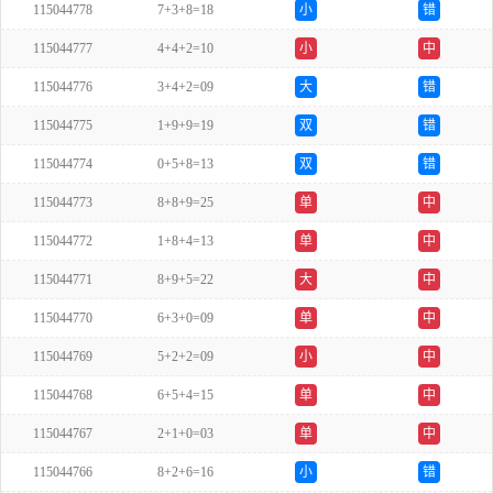
115044778
7+3+8=18
小
错
115044777
4+4+2=10
小
中
115044776
3+4+2=09
大
错
115044775
1+9+9=19
双
错
115044774
0+5+8=13
双
错
115044773
8+8+9=25
单
中
115044772
1+8+4=13
单
中
115044771
8+9+5=22
大
中
115044770
6+3+0=09
单
中
115044769
5+2+2=09
小
中
115044768
6+5+4=15
单
中
115044767
2+1+0=03
单
中
115044766
8+2+6=16
小
错