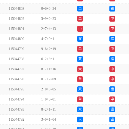
115044803
9+6+9=24
单
错
115044802
5+9+9=23
单
中
115044801
2+7+4=13
小
中
115044800
4+7+0=11
双
错
115044799
9+8+2=19
单
中
115044798
6+2+3=11
双
错
115044797
8+7+1=16
大
中
115044796
0+7+2=09
单
中
115044795
2+0+3=05
双
错
115044794
1+0+0=01
单
中
115044793
8+2+1=11
双
错
115044792
3+0+1=04
大
错