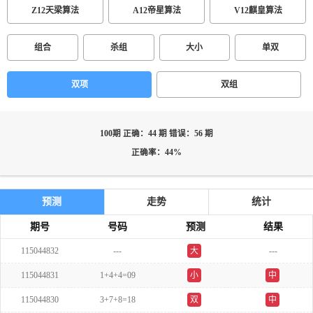
Z12天梁算法
A12帝星算法
V12麒皇算法
组合
杀组
大小
单双
双项
双组
100期 正确：44 期 错误：56 期
正确率：44%
预测
走势
统计
期号
号码
预测
结果
115044832
---
大
---
115044831
1+4+4=09
小
中
115044830
3+7+8=18
双
中