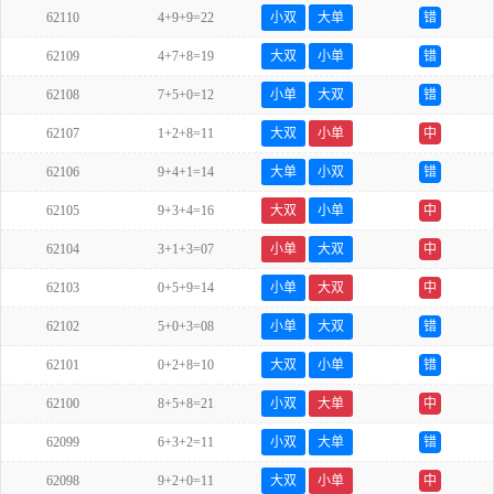
62110
4+9+9=22
小双
大单
错
62109
4+7+8=19
大双
小单
错
62108
7+5+0=12
小单
大双
错
62107
1+2+8=11
大双
小单
中
62106
9+4+1=14
大单
小双
错
62105
9+3+4=16
大双
小单
中
62104
3+1+3=07
小单
大双
中
62103
0+5+9=14
小单
大双
中
62102
5+0+3=08
小单
大双
错
62101
0+2+8=10
大双
小单
错
62100
8+5+8=21
小双
大单
中
62099
6+3+2=11
小双
大单
错
62098
9+2+0=11
大双
小单
中