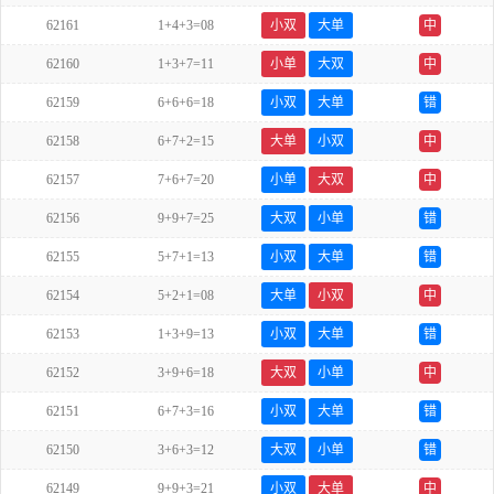
62161
1+4+3=08
小双
大单
中
62160
1+3+7=11
小单
大双
中
62159
6+6+6=18
小双
大单
错
62158
6+7+2=15
大单
小双
中
62157
7+6+7=20
小单
大双
中
62156
9+9+7=25
大双
小单
错
62155
5+7+1=13
小双
大单
错
62154
5+2+1=08
大单
小双
中
62153
1+3+9=13
小双
大单
错
62152
3+9+6=18
大双
小单
中
62151
6+7+3=16
小双
大单
错
62150
3+6+3=12
大双
小单
错
62149
9+9+3=21
小双
大单
中