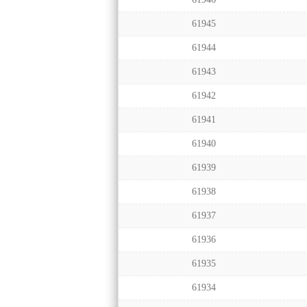
61945
61944
61943
61942
61941
61940
61939
61938
61937
61936
61935
61934