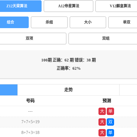
Z12天梁算法
A12帝星算法
V12麒皇算法
组合
杀组
大小
单双
双项
双组
100期 正确：62 期 错误：38 期
正确率：62%
走势
号码
预测
---
大
单
7+7+5=19
大
双
8+7+3=18
大
单