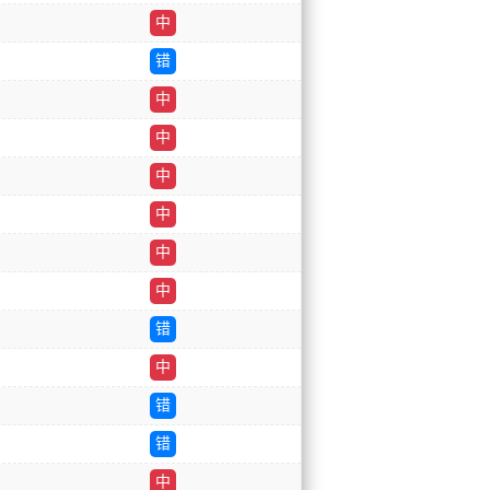
中
错
中
中
中
中
中
中
错
中
错
错
中