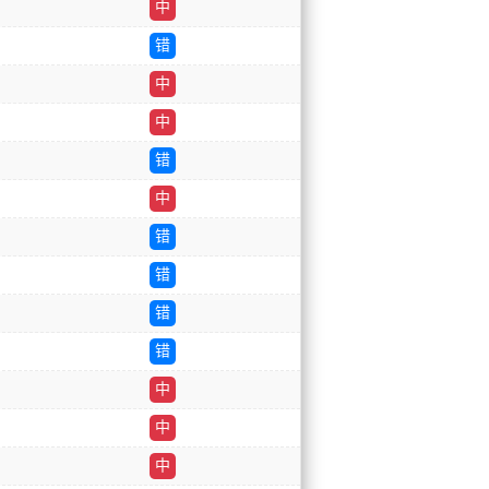
中
错
中
中
错
中
错
错
错
错
中
中
中