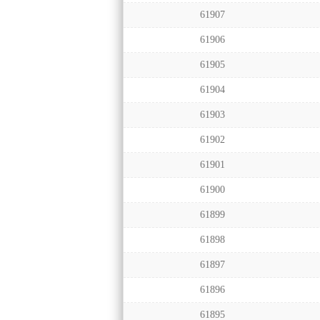
61907
61906
61905
61904
61903
61902
61901
61900
61899
61898
61897
61896
61895