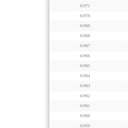
61971
61970
61969
61968
61967
61966
61965
61964
61963
61962
61961
61960
61959