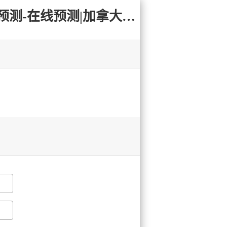
易记网址 -G28.cc 加拿大2.8-结果查询|PC结果查询|加拿大pc2.8预测-在线预测|加拿大2.8结果分析|加拿大2.8走势咪牌预测_专注研究在线_加拿大2.8 PC查询结果预测走势_官方数据!