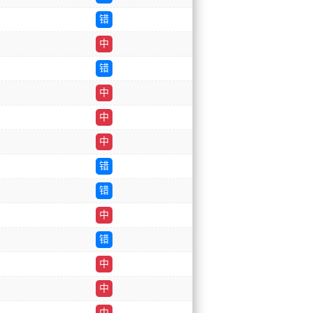
错
中
错
中
中
中
错
错
中
错
中
中
中