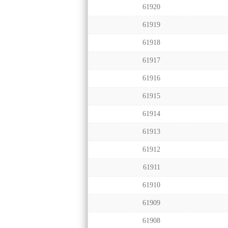
61920
61919
61918
61917
61916
61915
61914
61913
61912
61911
61910
61909
61908