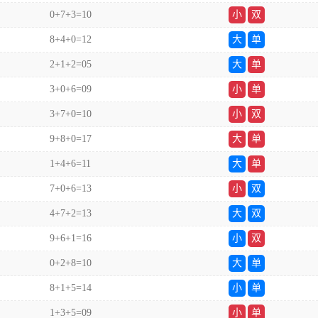
0+7+3=10
小
双
8+4+0=12
大
单
2+1+2=05
大
单
3+0+6=09
小
单
3+7+0=10
小
双
9+8+0=17
大
单
1+4+6=11
大
单
7+0+6=13
小
双
4+7+2=13
大
双
9+6+1=16
小
双
0+2+8=10
大
单
8+1+5=14
小
单
1+3+5=09
小
单