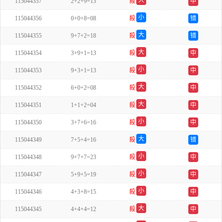
大
115044357
2+2+9=13
殺
中
双
小
115044356
0+0+8=08
殺
错
双
大
115044355
9+7+2=18
殺
错
双
大
115044354
3+9+1=13
殺
中
单
小
115044353
9+3+1=13
殺
中
双
大
115044352
6+0+2=08
殺
中
单
大
115044351
1+1+2=04
殺
中
单
小
115044350
3+7+6=16
殺
中
双
大
115044349
7+5+4=16
殺
错
双
小
115044348
9+7+7=23
殺
中
双
小
115044347
5+9+5=19
殺
中
单
小
115044346
4+3+8=15
殺
中
单
大
115044345
4+4+4=12
殺
中
单