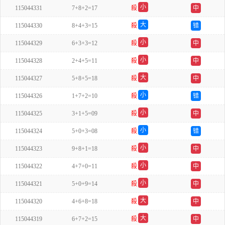
小
115044331
7+8+2=17
殺
中
双
大
115044330
8+4+3=15
殺
错
单
小
115044329
6+3+3=12
殺
中
单
小
115044328
2+4+5=11
殺
中
双
大
115044327
5+8+5=18
殺
中
单
小
115044326
1+7+2=10
殺
错
双
小
115044325
3+1+5=09
殺
中
双
小
115044324
5+0+3=08
殺
错
双
小
115044323
9+8+1=18
殺
中
双
小
115044322
4+7+0=11
殺
中
双
小
115044321
5+0+9=14
殺
中
单
大
115044320
4+6+8=18
殺
中
单
大
115044319
6+7+2=15
殺
中