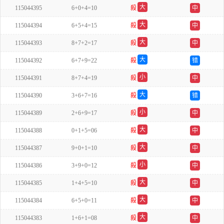
大
115044395
6+0+4=10
殺
中
单
大
115044394
6+5+4=15
殺
中
双
大
115044393
8+7+2=17
殺
中
双
大
115044392
6+7+9=22
殺
错
双
小
115044391
8+7+4=19
殺
中
单
大
115044390
3+6+7=16
殺
错
双
小
115044389
2+6+9=17
殺
中
单
大
115044388
0+1+5=06
殺
中
双
大
115044387
9+0+1=10
殺
中
双
小
115044386
3+9+0=12
殺
中
单
大
115044385
1+4+5=10
殺
中
单
大
115044384
6+5+0=11
殺
中
单
大
115044383
1+6+1=08
殺
中