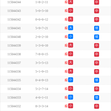
大
115044344
1+8+2=11
殺
中
单
小
115044343
5+0+5=10
殺
中
单
大
115044342
0+6+6=12
殺
中
双
大
115044341
5+9+7=21
殺
错
单
小
115044340
2+6+2=10
殺
错
双
大
115044339
1+3+6=10
殺
中
单
小
115044338
7+8+0=15
殺
中
双
大
115044337
3+5+5=13
殺
中
单
大
115044336
5+1+9=15
殺
中
双
小
115044335
0+4+9=13
殺
错
单
小
115044334
5+2+7=14
殺
中
单
小
115044333
4+6+1=11
殺
错
单
小
115044332
8+3+3=14
殺
中
单