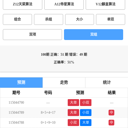
Z12天梁算法
A12帝星算法
V12麒皇算法
组合
杀组
大小
单双
双项
双组
100期 正确：51 期 错误：49 期
正确率：51%
预测
走势
统计
期号
号码
预测
结果
115044790
---
大单
小双
---
115044789
8+5+4=17
大单
小双
中
115044788
0+1+9=10
小双
大单
中