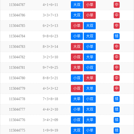
115044787
4+1+6=11
大双
小单
中
115044786
3+3+7=13
大双
小单
中
115044785
6+2+5=13
小单
大双
中
115044784
9+8+6=23
小单
大双
错
115044783
8+3+3=14
大双
小单
中
115044782
3+2+5=10
小双
大单
中
115044781
9+7+9=25
大单
小双
中
115044780
8+8+5=21
小双
大单
中
115044779
4+5+3=12
小双
大单
中
115044778
7+3+8=18
大单
小双
错
115044777
4+4+2=10
小单
大双
错
115044776
3+4+2=09
小双
大单
错
115044775
1+9+9=19
大双
小单
错