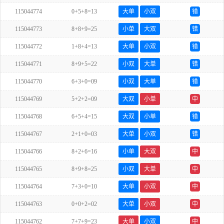
115044774
0+5+8=13
大单
小双
错
115044773
8+8+9=25
小单
大双
错
115044772
1+8+4=13
大单
小双
错
115044771
8+9+5=22
小双
大单
错
115044770
6+3+0=09
小双
大单
错
115044769
5+2+2=09
大双
小单
中
115044768
6+5+4=15
大双
小单
错
115044767
2+1+0=03
大单
小双
错
115044766
8+2+6=16
小单
大双
中
115044765
8+9+8=25
小双
大单
中
115044764
7+3+0=10
大单
小双
中
115044763
0+0+2=02
大单
小双
中
115044762
7+7+9=23
大单
小双
中